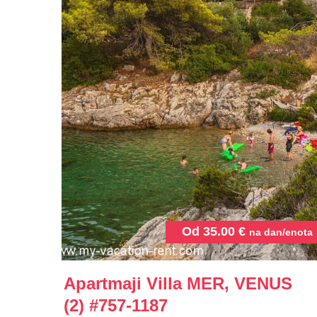
Od
35.00
€
na dan/enota
Apartmaji Villa MER, VENUS
(2)
#757-1187