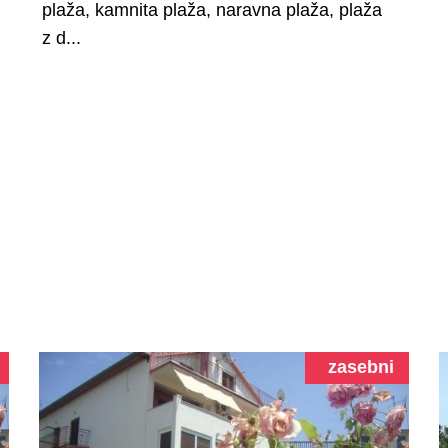
plaža, kamnita plaža, naravna plaža, plaža
z d...
zasebni