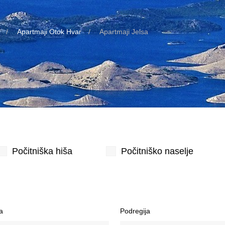
Apartmaji Otok Hvar
Apartmaji Jelsa
Počitniška hiša
Počitniško naselje
a
Podregija