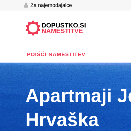
Za najemodajalce
DOPUSTKO.SI
NAMESTITVE
POIŠČI NAMESTITEV
Apartmaji J
Hrvaška