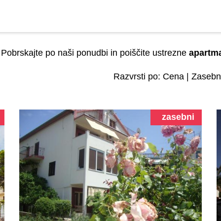
 Pobrskajte po naši ponudbi in poiščite ustrezne
apartma
Razvrsti po:
Cena
|
Zasebn
zasebni