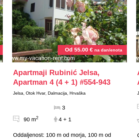
Od
55.00
€
na dan/enota
Apartmaji Rubinić Jelsa,
Apartman 4 (4 + 1)
#554-943
Jelsa, Otok Hvar, Dalmacija, Hrvaška
3
2
90 m
4 + 1
Oddaljenost: 100 m od morja, 100 m od