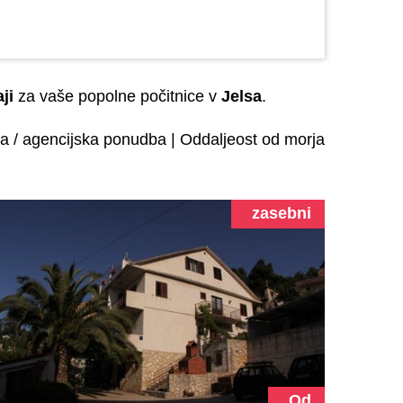
ji
za vaše popolne počitnice v
Jelsa
.
a / agencijska ponudba
|
Oddaljeost od morja
zasebni
Od