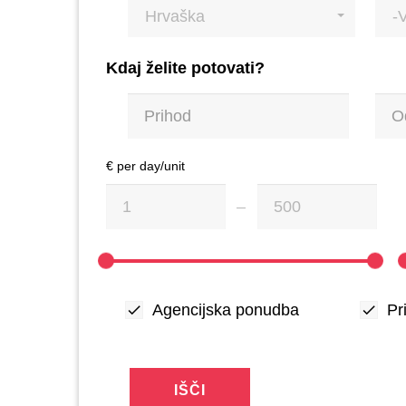
Hrvaška
-
Kdaj želite potovati?
€ per day/unit
Agencijska ponudba
Pr
IŠČI