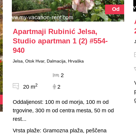
Od
Apartmaji Rubinić Jelsa,
Studio apartman 1 (2)
#554-
940
Jelsa, Otok Hvar, Dalmacija, Hrvaška
2
2
20 m
2
Oddaljenost: 100 m od morja, 100 m od
trgovine, 300 m od centra mesta, 50 m od
rest...
Vrsta plaže: Gramozna plaža, peščena