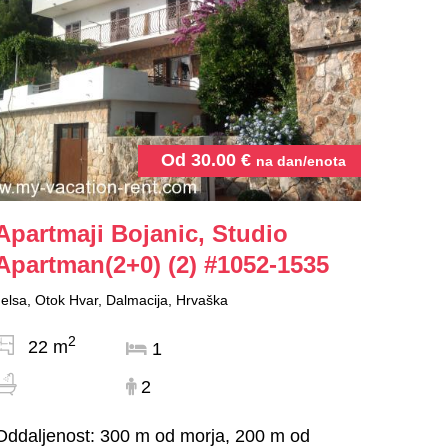
Od
30.00
€
na dan/enota
Apartmaji Bojanic, Studio
Apartman(2+0) (2)
#1052-1535
Jelsa, Otok Hvar, Dalmacija, Hrvaška
2
22 m
1
2
Oddaljenost: 300 m od morja, 200 m od