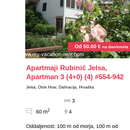
Od
50.00
€
na dan/enota
Apartmaji Rubinić Jelsa,
Apartman 3 (4+0) (4)
#554-942
Jelsa, Otok Hvar, Dalmacija, Hrvaška
3
2
60 m
4
Oddaljenost: 100 m od morja, 100 m od