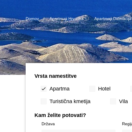
Domov
Apartmaji Hrvaška
Apartmaji Dalmacija
Vrsta namestitve
Apartma
Hotel
Turistična kmetija
Vila
Kam želite potovati?
Država
Regij