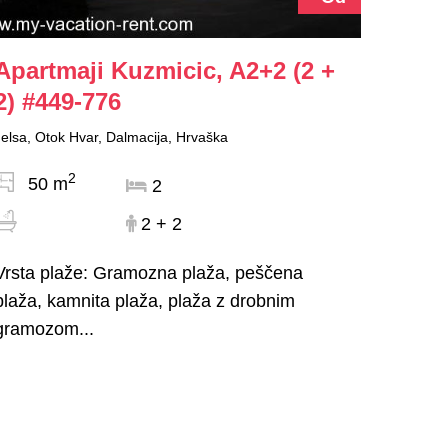
Apartmaji Kuzmicic, A2+2 (2 +
2)
#449-776
Jelsa, Otok Hvar, Dalmacija, Hrvaška
2
50 m
2
2 + 2
Vrsta plaže: Gramozna plaža, peščena
plaža, kamnita plaža, plaža z drobnim
gramozom...