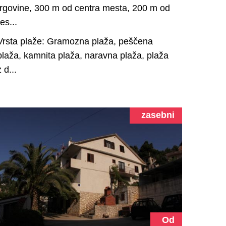
trgovine, 300 m od centra mesta, 200 m od
res...
Vrsta plaže: Gramozna plaža, peščena
plaža, kamnita plaža, naravna plaža, plaža
z d...
zasebni
Od