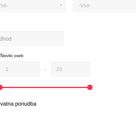
Vse-
-Vse-
Število oseb
ivatna ponudba