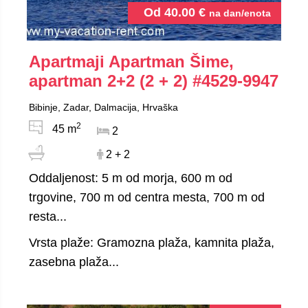
Od
40.00
€
na dan/enota
Apartmaji Apartman Šime,
apartman 2+2 (2 + 2)
#4529-9947
Bibinje, Zadar, Dalmacija, Hrvaška
2
45 m
2
2 + 2
Oddaljenost: 5 m od morja, 600 m od
trgovine, 700 m od centra mesta, 700 m od
resta...
Vrsta plaže: Gramozna plaža, kamnita plaža,
zasebna plaža...