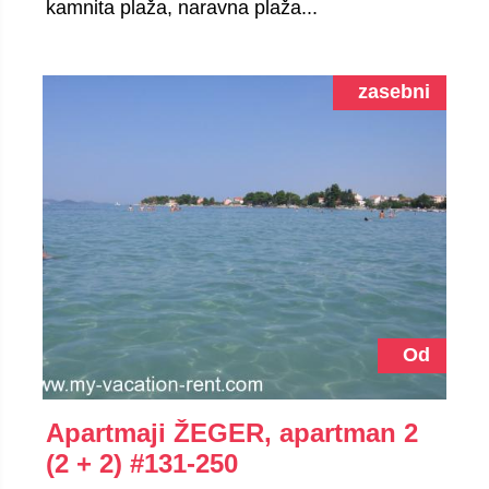
kamnita plaža, naravna plaža...
zasebni
Od
Apartmaji ŽEGER, apartman 2
(2 + 2)
#131-250