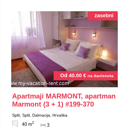
zasebni
Od
40.00
€
na dan/enota
Apartmaji MARMONT, apartman
Marmont (3 + 1)
#199-370
Split, Split, Dalmacija, Hrvaška
2
40 m
3