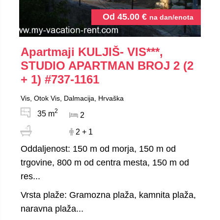
Od
45.00
€
na dan/enota
Apartmaji KULJIŠ- VIS***,
STUDIO APARTMAN BROJ 2 (2
+ 1)
#737-1161
Vis, Otok Vis, Dalmacija, Hrvaška
2
35 m
2
2 + 1
Oddaljenost: 150 m od morja, 150 m od
trgovine, 800 m od centra mesta, 150 m od
res...
Vrsta plaže: Gramozna plaža, kamnita plaža,
naravna plaža...