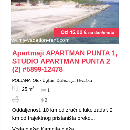
Od
45.00
€
na dan/enota
Apartmaji APARTMAN PUNTA 1,
STUDIO APARTMAN PUNTA 2
(2)
#5899-12478
POLJANA, Otok Ugljan, Dalmacija, Hrvaška
2
25 m
1
2
Oddaljenost: 10 km od zračne luke zadar, 2
km od trajektnog pristaništa preko...
Vrsta plaže: Kamnita plaža...