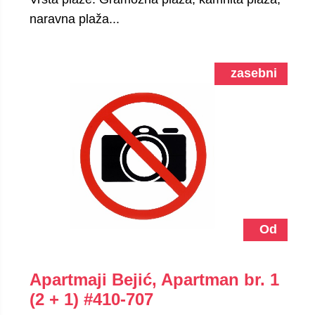
naravna plaža...
zasebni
Od
Apartmaji Bejić, Apartman br. 1
(2 + 1)
#410-707