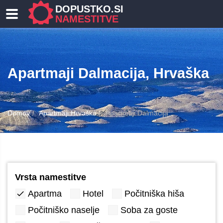
DOPUSTKO.SI
NAMESTITVE
Apartmaji Dalmacija, Hrvaška
Domov
Apartmaji Hrvaška
Apartmaji Dalmacija
Vrsta namestitve
Apartma
Hotel
Počitniška hiša
Počitniško naselje
Soba za goste