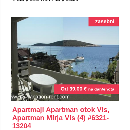
zasebni
Od
39.00
€
na dan/enota
Apartmaji Apartman otok Vis,
Apartman Mirja Vis (4)
#6321-
13204