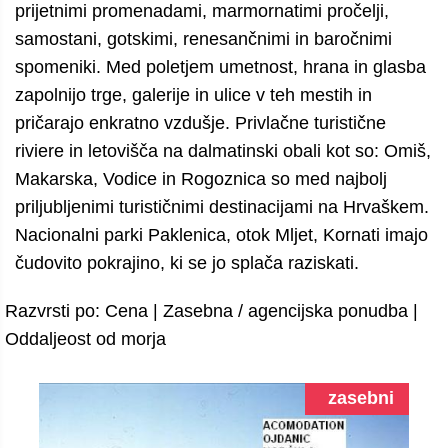
prijetnimi promenadami, marmornatimi pročelji,
samostani, gotskimi, renesančnimi in baročnimi
spomeniki. Med poletjem umetnost, hrana in glasba
zapolnijo trge, galerije in ulice v teh mestih in
pričarajo enkratno vzdušje. Privlačne turistične
riviere in letovišča na dalmatinski obali kot so: Omiš,
Makarska, Vodice in Rogoznica so med najbolj
priljubljenimi turističnimi destinacijami na Hrvaškem.
Nacionalni parki Paklenica, otok Mljet, Kornati imajo
čudovito pokrajino, ki se jo splača raziskati.
Razvrsti po:
Cena
|
Zasebna / agencijska ponudba
|
Oddaljeost od morja
zasebni