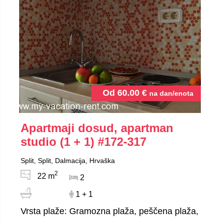
Od
60.00
€
na dan/enota
Apartmaji dosud, apartman
studio (1 + 1)
#172-317
Split, Split, Dalmacija, Hrvaška
2
22 m
2
1 + 1
Vrsta plaže: Gramozna plaža, peščena plaža,