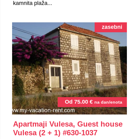
kamnita plaža...
zasebni
Od
75.00
€
na dan/enota
Apartmaji Vulesa, Guest house
Vulesa (2 + 1)
#630-1037