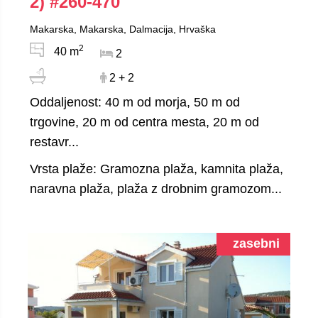
2)
#260-470
Makarska, Makarska, Dalmacija, Hrvaška
2
40 m
2
2 + 2
Oddaljenost: 40 m od morja, 50 m od
trgovine, 20 m od centra mesta, 20 m od
restavr...
Vrsta plaže: Gramozna plaža, kamnita plaža,
naravna plaža, plaža z drobnim gramozom...
zasebni