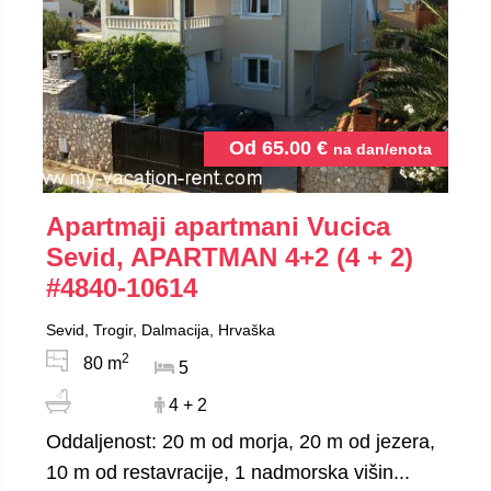
Od
65.00
€
na dan/enota
Apartmaji apartmani Vucica
Sevid, APARTMAN 4+2 (4 + 2)
#4840-10614
Sevid, Trogir, Dalmacija, Hrvaška
2
80 m
5
4 + 2
Oddaljenost: 20 m od morja, 20 m od jezera,
10 m od restavracije, 1 nadmorska višin...