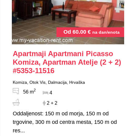
Od
60.00
€
na dan/enota
Apartmaji Apartmani Picasso
Komiza, Apartman Atelje (2 + 2)
#5353-11516
Komiza, Otok Vis, Dalmacija, Hrvaška
2
56 m
4
2 + 2
Oddaljenost: 150 m od morja, 150 m od
trgovine, 300 m od centra mesta, 150 m od
res...