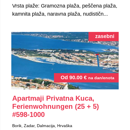
Vrsta plaže: Gramozna plaža, peščena plaža,
kamnita plaža, naravna plaža, nudističn...
zasebni
Od
90.00
€
na dan/enota
Apartmaji Privatna Kuca,
Ferienwohnungen (25 + 5)
#598-1000
Borik, Zadar, Dalmacija, Hrvaška