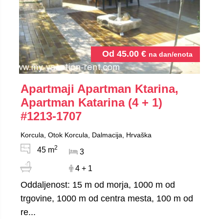
Od
45.00
€
na dan/enota
Apartmaji Apartman Ktarina,
Apartman Katarina (4 + 1)
#1213-1707
Korcula, Otok Korcula, Dalmacija, Hrvaška
2
45 m
3
4 + 1
Oddaljenost: 15 m od morja, 1000 m od
trgovine, 1000 m od centra mesta, 100 m od
re...