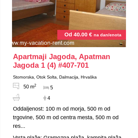
Od
40.00
€
na dan/enota
Apartmaji Jagoda, Apatman
Jagoda 1 (4)
#407-701
Stomorska, Otok Solta, Dalmacija, Hrvaška
2
50 m
5
4
Oddaljenost: 100 m od morja, 500 m od
trgovine, 500 m od centra mesta, 500 m od
res...
Vrsta plaže: Gramozna plaža, kamnita plaža,