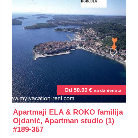
Od
50.00
€
na dan/enota
Apartmaji ELA & ROKO familija
Ojdanić, Apartman studio (1)
#189-357