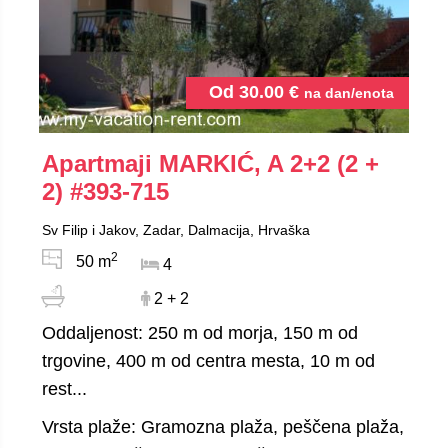
Od
30.00
€
na dan/enota
Apartmaji MARKIĆ, A 2+2 (2 +
2)
#393-715
Sv Filip i Jakov, Zadar, Dalmacija, Hrvaška
2
50 m
4
2 + 2
Oddaljenost: 250 m od morja, 150 m od
trgovine, 400 m od centra mesta, 10 m od
rest...
Vrsta plaže: Gramozna plaža, peščena plaža,