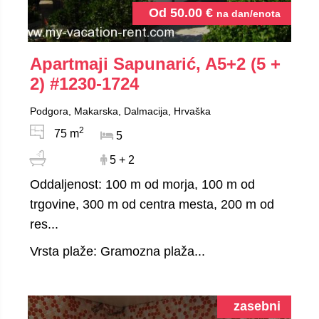
Od
50.00
€
na dan/enota
Apartmaji Sapunarić, A5+2 (5 +
2)
#1230-1724
Podgora, Makarska, Dalmacija, Hrvaška
2
75 m
5
5 + 2
Oddaljenost: 100 m od morja, 100 m od
trgovine, 300 m od centra mesta, 200 m od
res...
Vrsta plaže: Gramozna plaža...
zasebni