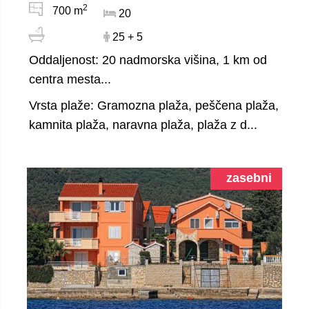
2
700 m
20
25 + 5
Oddaljenost: 20 nadmorska višina, 1 km od
centra mesta...
Vrsta plaže: Gramozna plaža, peščena plaža,
kamnita plaža, naravna plaža, plaža z d...
zasebni