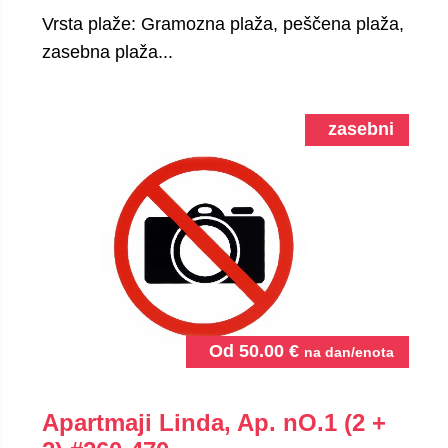
Vrsta plaže: Gramozna plaža, peščena plaža,
zasebna plaža...
zasebni
Od
50.00
€
na dan/enota
Apartmaji Linda, Ap. nO.1 (2 +