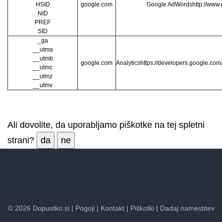
HSID
google.com
Google AdWords
http://www
NID
PREF
SID
_ga
__utma
__utmb
google.com
Analytics
https://developers.google.com/
__utmc
__utmz
__utmv
Ali dovolite, da uporabljamo piškotke na tej spletni
strani?
da
ne
©
2026
Dopustko.si
| Pogoji
| Kontakt
| Piškotki
| Dadaj namestitev