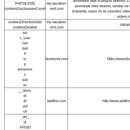
anonimne seje in prijavo žetonov. L
PHPSESSID
my-vacation-
premikate med stranmi, vendar ne n
cookiesDisclousureCount
rent.com
brskalnik, razen če se zavestno odloč
vašem n
cookiesDirectiveHide
my-vacation-
izklopi
cookiesDisable
rent.com
act
c_user
csm
datr
fr
lu
facebook.com
https://www.f
p
presence
s
sub
xs
__atuvc
di
dt
addthis.com
http://www.addthi
uid
uit
_drt_
id
APISID