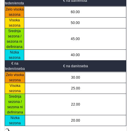
€ na dan/enota
teden/enota
Zelo visoka
60.00
sezona
Visoka
50.00
sezona
Srednja
sezona /
45.00
sezona ni
definirana
Nizka
40.00
sezona
€ na
€ na dan/oseba
teden/oseba
Zelo visoka
30.00
sezona
Visoka
25.00
sezona
Srednja
sezona /
22.00
sezona ni
definirana
Nizka
20.00
sezona