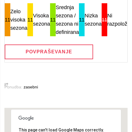
Srednja
Zelo
Visoka
sezona /
Nizka
Ni
11
visoka
11
11
11
11
sezona
sezona ni
sezona
razpoložlji
sezona
definirana
POVPRAŠEVANJE
Ponudba:
zasebni
This page can't load Google Maps correctly.