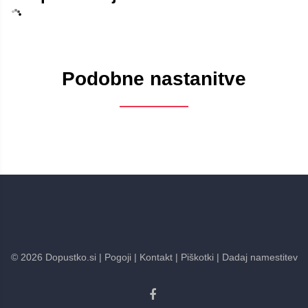
Podobne nastanitve
©
2026
Dopustko.si
| Pogoji
| Kontakt
| Piškotki
| Dadaj namestitev