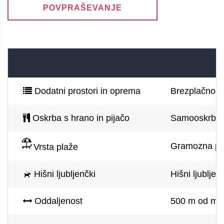
POVPRAŠEVANJE
Dodatni prostori in oprema
Brezplačno pa
Oskrba s hrano in pijačo
Samooskrba
Gramozna pla
Vrsta plaže
Hišni ljubljenčki
Hišni ljublje
Oddaljenost
500 m od mor