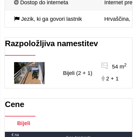
Dostop do interneta
Internet prek
Jezik, ki ga govori lastnik
Hrvaščina, an
Razpoložljiva namestitev
2
54 m
Bijeli (2 + 1)
2 + 1
Cene
Bijeli
€ na