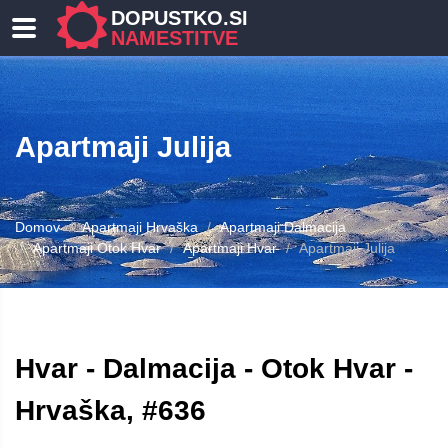
DOPUSTKO.SI
NAMESTITVE
Apartmaji Julija
Domov
Apartmaji Hrvaška
Apartmaji Dalmacija
Apartmaji Otok Hvar
Apartmaji Hvar
Apartmaji Julija
Hvar - Dalmacija - Otok Hvar -
Hrvaška, #636