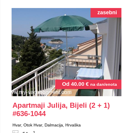
zasebni
Od
40.00
€
na dan/enota
Apartmaji Julija, Bijeli (2 + 1)
#636-1044
Hvar, Otok Hvar, Dalmacija, Hrvaška
2