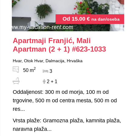
Od
15.00
€
na dan/oseba
Apartmaji Franjić, Mali
Apartman (2 + 1)
#623-1033
Hvar, Otok Hvar, Dalmacija, Hrvaška
2
50 m
3
2 + 1
Oddaljenost: 300 m od morja, 100 m od
trgovine, 500 m od centra mesta, 500 m od
res...
Vrsta plaže: Gramozna plaža, kamnita plaža,
naravna plaža...