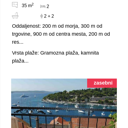
2
35 m
2
2 + 2
Oddaljenost: 200 m od morja, 300 m od
trgovine, 900 m od centra mesta, 200 m od
res...
Vrsta plaže: Gramozna plaža, kamnita
plaža...
zasebni