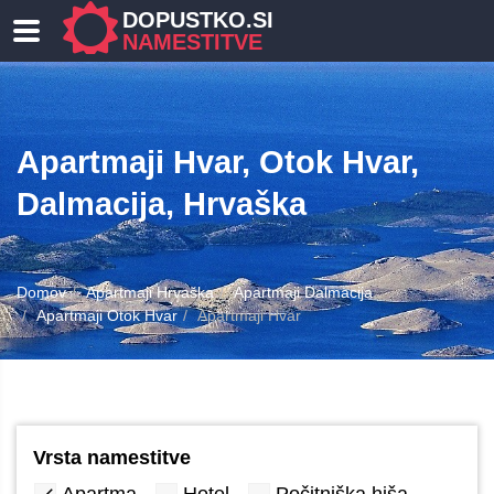
DOPUSTKO.SI
NAMESTITVE
Apartmaji Hvar, Otok Hvar,
Dalmacija, Hrvaška
Domov
Apartmaji Hrvaška
Apartmaji Dalmacija
Apartmaji Otok Hvar
Apartmaji Hvar
Vrsta namestitve