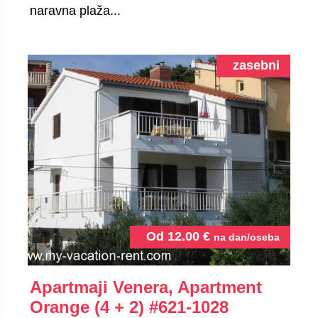
naravna plaža...
zasebni
Od
12.00
€
na dan/oseba
Apartmaji Venera, Apartment
Orange (4 + 2)
#621-1028