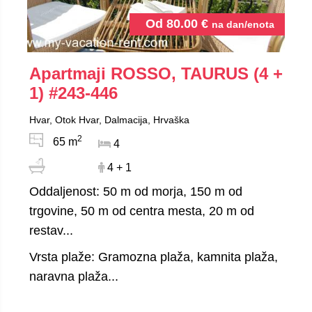
Od
80.00
€
na dan/enota
Apartmaji ROSSO, TAURUS (4 +
1)
#243-446
Hvar, Otok Hvar, Dalmacija, Hrvaška
2
65 m
4
4 + 1
Oddaljenost: 50 m od morja, 150 m od
trgovine, 50 m od centra mesta, 20 m od
restav...
Vrsta plaže: Gramozna plaža, kamnita plaža,
naravna plaža...