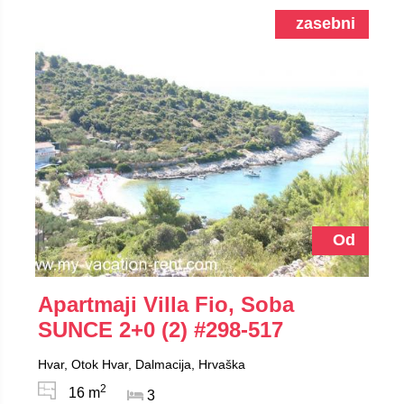
zasebni
Od
Apartmaji Villa Fio, Soba
SUNCE 2+0 (2)
#298-517
Hvar, Otok Hvar, Dalmacija, Hrvaška
2
16 m
3