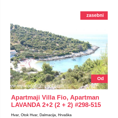
zasebni
Od
Apartmaji Villa Fio, Apartman
LAVANDA 2+2 (2 + 2)
#298-515
Hvar, Otok Hvar, Dalmacija, Hrvaška