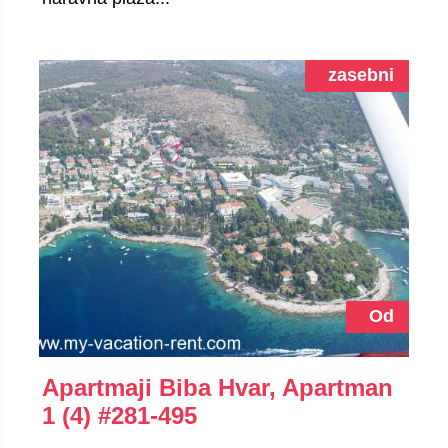
zasebni
Od
Apartmaji Biba Hvar, Apartman
1 (4)
#281-495