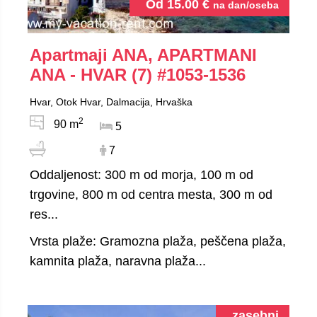
Od
15.00
€
na dan/oseba
Apartmaji ANA, APARTMANI
ANA - HVAR (7)
#1053-1536
Hvar, Otok Hvar, Dalmacija, Hrvaška
2
90 m
5
7
Oddaljenost: 300 m od morja, 100 m od
trgovine, 800 m od centra mesta, 300 m od
res...
Vrsta plaže: Gramozna plaža, peščena plaža,
kamnita plaža, naravna plaža...
zasebni