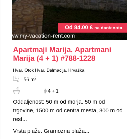
Od
84.00
€
na dan/enota
Apartmaji Marija, Apartmani
Marija (4 + 1)
#788-1228
Hvar, Otok Hvar, Dalmacija, Hrvaška
2
56 m
4 + 1
Oddaljenost: 50 m od morja, 50 m od
trgovine, 1500 m od centra mesta, 300 m od
rest...
Vrsta plaže: Gramozna plaža...