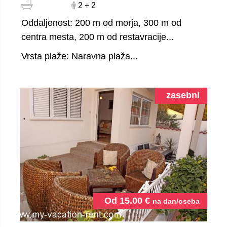
2 + 2
Oddaljenost: 200 m od morja, 300 m od
centra mesta, 200 m od restavracije...
Vrsta plaže: Naravna plaža...
zasebni
Od
15.00
€
na dan/oseba