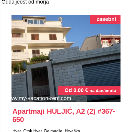
Oddaljeost od morja
zasebni
Od
0.00
€
na dan/enota
Apartmaji HULJIĆ, A2 (2)
#367-
650
Hvar, Otok Hvar, Dalmacija, Hrvaška