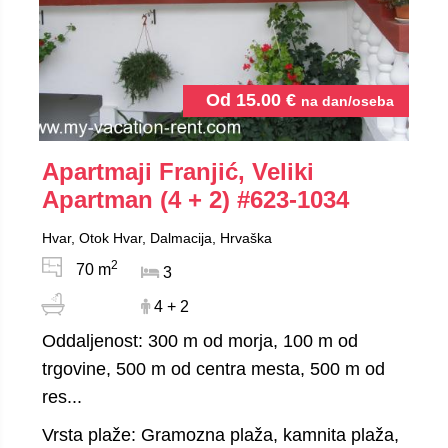
Od
15.00
€
na dan/oseba
Apartmaji Franjić, Veliki
Apartman (4 + 2)
#623-1034
Hvar, Otok Hvar, Dalmacija, Hrvaška
2
70 m
3
4 + 2
Oddaljenost: 300 m od morja, 100 m od
trgovine, 500 m od centra mesta, 500 m od
res...
Vrsta plaže: Gramozna plaža, kamnita plaža,