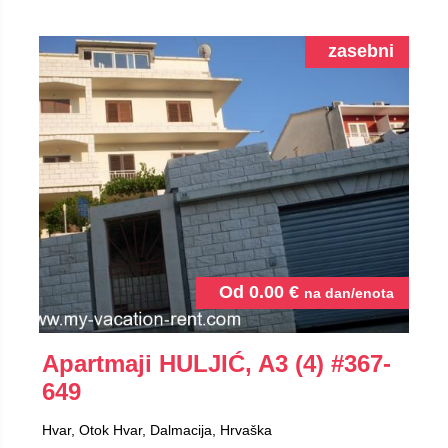
zasebni
Od
0.00
€
na dan/enota
Apartmaji HULJIĆ, A3 (4)
#367-
649
Hvar, Otok Hvar, Dalmacija, Hrvaška