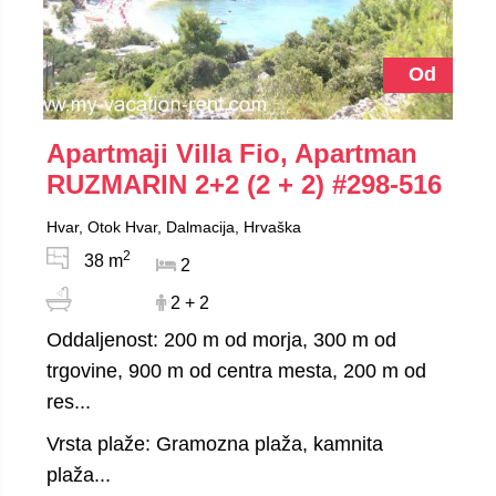
Od
Apartmaji Villa Fio, Apartman
RUZMARIN 2+2 (2 + 2)
#298-516
Hvar, Otok Hvar, Dalmacija, Hrvaška
2
38 m
2
2 + 2
Oddaljenost: 200 m od morja, 300 m od
trgovine, 900 m od centra mesta, 200 m od
res...
Vrsta plaže: Gramozna plaža, kamnita
plaža...