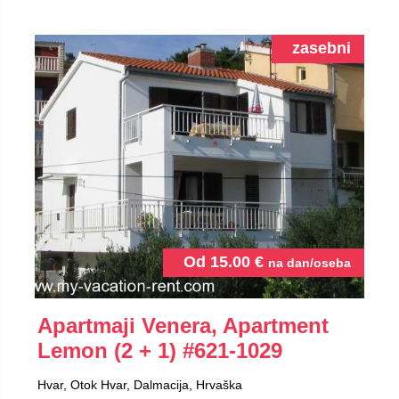
zasebni
Od
15.00
€
na dan/oseba
Apartmaji Venera, Apartment
Lemon (2 + 1)
#621-1029
Hvar, Otok Hvar, Dalmacija, Hrvaška