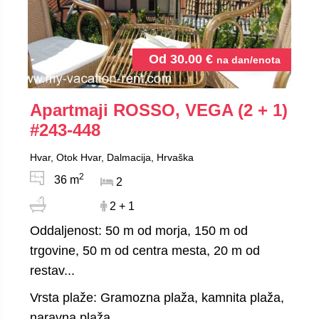
Od
30.00
€
na dan/enota
Apartmaji ROSSO, VEGA (2 + 1)
#243-448
Hvar, Otok Hvar, Dalmacija, Hrvaška
2
36 m
2
2 + 1
Oddaljenost: 50 m od morja, 150 m od
trgovine, 50 m od centra mesta, 20 m od
restav...
Vrsta plaže: Gramozna plaža, kamnita plaža,
naravna plaža...