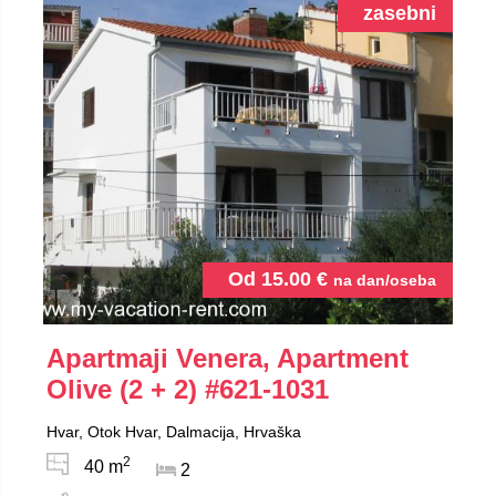
zasebni
Od
15.00
€
na dan/oseba
Apartmaji Venera, Apartment
Olive (2 + 2)
#621-1031
Hvar, Otok Hvar, Dalmacija, Hrvaška
2
40 m
2