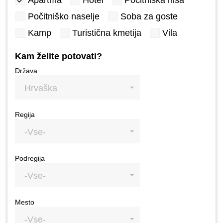
Apartma
Hotel
Počitniška hiša
Počitniško naselje
Soba za goste
Kamp
Turistična kmetija
Vila
Kam želite potovati?
Država
Hrvaška
Regija
-Vse-
Podregija
-Vse-
Mesto
-Vse-