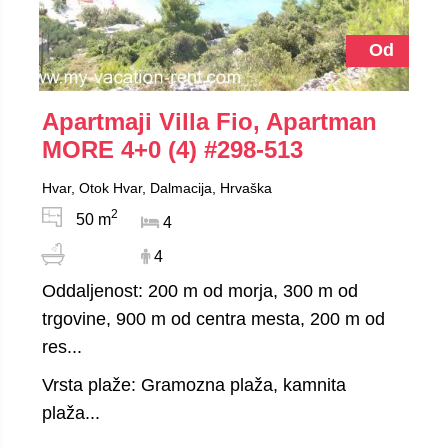
Od
Apartmaji Villa Fio, Apartman
MORE 4+0 (4)
#298-513
Hvar, Otok Hvar, Dalmacija, Hrvaška
2
50 m
4
4
Oddaljenost: 200 m od morja, 300 m od
trgovine, 900 m od centra mesta, 200 m od
res...
Vrsta plaže: Gramozna plaža, kamnita
plaža...