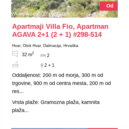
Od
Apartmaji Villa Fio, Apartman
AGAVA 2+1 (2 + 1)
#298-514
Hvar, Otok Hvar, Dalmacija, Hrvaška
2
32 m
2
2 + 1
Oddaljenost: 200 m od morja, 300 m od
trgovine, 900 m od centra mesta, 200 m od
res...
Vrsta plaže: Gramozna plaža, kamnita
plaža...