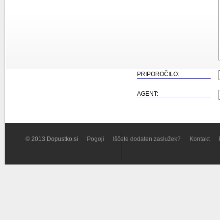
PRIPOROČILO:
AGENT:
© 2013 Dopustko.si
Pogoji
Iščete dodaten zaslužek?
Kontakt