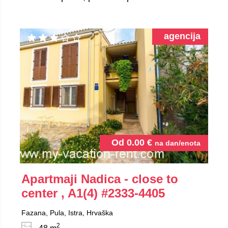
agencija
Od
0.00
€
na dan/enota
Apartmaji Nadica - close to
center , A1(4)
#2333-4405
Fazana, Pula, Istra, Hrvaška
2
48 m