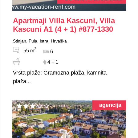
Apartmaji Villa Kascuni, Villa
Kascuni A1 (4 + 1)
#877-1330
Stinjan, Pula, Istra, Hrvaška
2
55 m
6
4 + 1
Vrsta plaže: Gramozna plaža, kamnita
plaža...
agencija