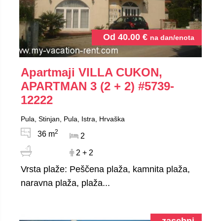
Od
40.00
€
na dan/enota
Apartmaji VILLA CUKON,
APARTMAN 3 (2 + 2)
#5739-
12222
Pula, Stinjan, Pula, Istra, Hrvaška
2
36 m
2
2 + 2
Vrsta plaže: Peščena plaža, kamnita plaža,
naravna plaža, plaža...