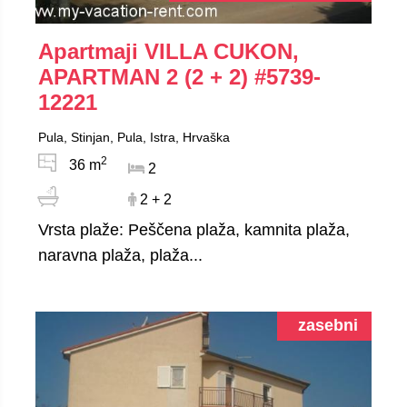
Apartmaji VILLA CUKON,
APARTMAN 2 (2 + 2)
#5739-
12221
Pula, Stinjan, Pula, Istra, Hrvaška
2
36 m
2
2 + 2
Vrsta plaže: Peščena plaža, kamnita plaža,
naravna plaža, plaža...
zasebni