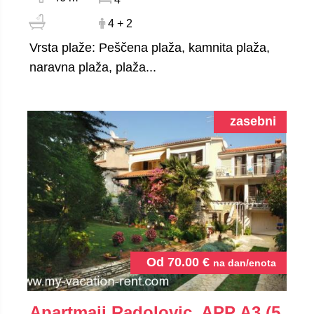
4 + 2
Vrsta plaže: Peščena plaža, kamnita plaža,
naravna plaža, plaža...
zasebni
Od
70.00
€
na dan/enota
Apartmaji Radolovic, APP A3 (5