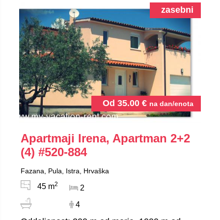
zasebni
Od
35.00
€
na dan/enota
Apartmaji Irena, Apartman 2+2
(4)
#520-884
Fazana, Pula, Istra, Hrvaška
2
45 m
2
4