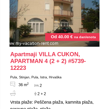
Od
40.00
€
na dan/enota
Apartmaji VILLA CUKON,
APARTMAN 4 (2 + 2)
#5739-
12223
Pula, Stinjan, Pula, Istra, Hrvaška
2
36 m
2
2 + 2
Vrsta plaže: Peščena plaža, kamnita plaža,