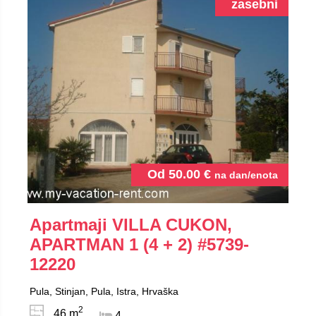
zasebni
Od
50.00
€
na dan/enota
Apartmaji VILLA CUKON,
APARTMAN 1 (4 + 2)
#5739-
12220
Pula, Stinjan, Pula, Istra, Hrvaška
2
46 m
4