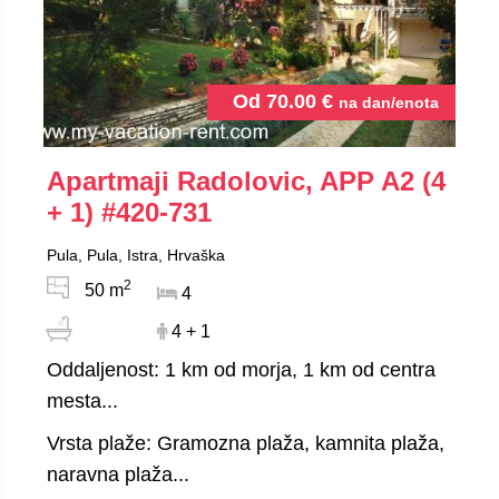
Od
70.00
€
na dan/enota
Apartmaji Radolovic, APP A2 (4
+ 1)
#420-731
Pula, Pula, Istra, Hrvaška
2
50 m
4
4 + 1
Oddaljenost: 1 km od morja, 1 km od centra
mesta...
Vrsta plaže: Gramozna plaža, kamnita plaža,
naravna plaža...