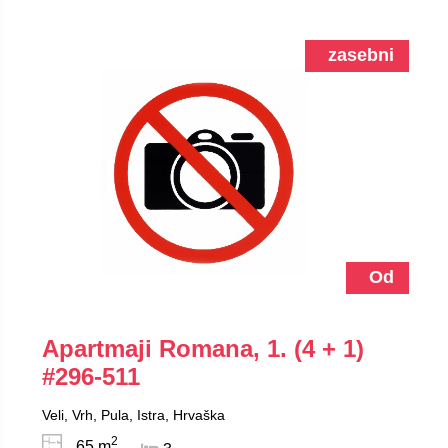
zasebni
Od
Apartmaji Romana, 1. (4 + 1)
#296-511
Veli, Vrh, Pula, Istra, Hrvaška
2
65 m