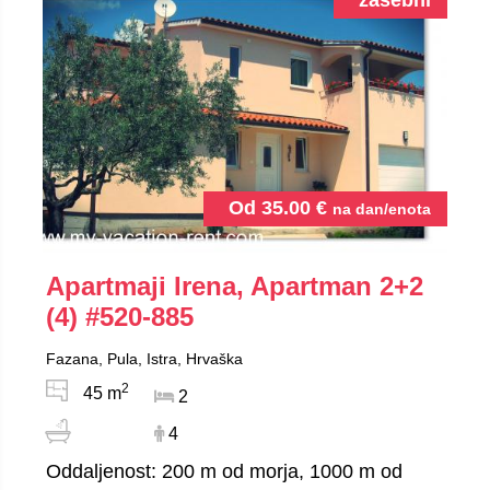
zasebni
Od
35.00
€
na dan/enota
Apartmaji Irena, Apartman 2+2
(4)
#520-885
Fazana, Pula, Istra, Hrvaška
2
45 m
2
4
Oddaljenost: 200 m od morja, 1000 m od