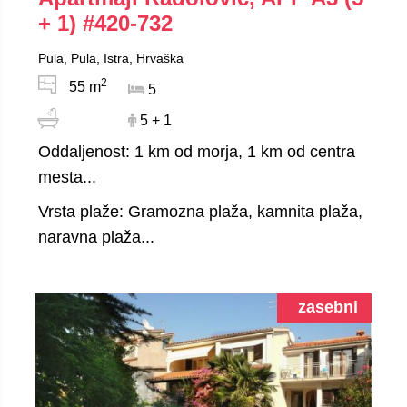
+ 1)
#420-732
Pula, Pula, Istra, Hrvaška
2
55 m
5
5 + 1
Oddaljenost: 1 km od morja, 1 km od centra
mesta...
Vrsta plaže: Gramozna plaža, kamnita plaža,
naravna plaža...
zasebni