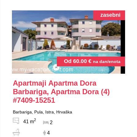
zasebni
Od
60.00
€
na dan/enota
Apartmaji Apartma Dora
Barbariga, Apartma Dora (4)
#7409-15251
Barbariga, Pula, Istra, Hrvaška
2
41 m
2
4