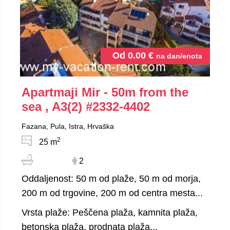
Od
0.00
€
na dan/enota
Apartmaji Mir - 50m from the
sea , A3(2)
#2332-4402
Fazana, Pula, Istra, Hrvaška
2
25 m
2
Oddaljenost: 50 m od plaže, 50 m od morja,
200 m od trgovine, 200 m od centra mesta...
Vrsta plaže: Peščena plaža, kamnita plaža,
betonska plaža, prodnata plaža...