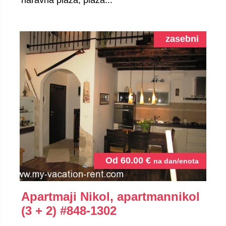
naravna plaža, plaža...
zasebni
Od
60.00
€
na dan/enota
Apartmaji Nikol, apartmannikol
(3 + 2)
#848-1302