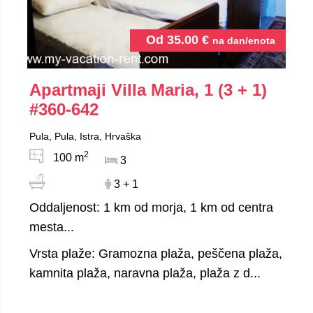
Od
35.00
€
na dan/enota
Apartmaji Villa Maria, 1 (3 + 1)
#360-642
Pula, Pula, Istra, Hrvaška
2
100 m
3
3 + 1
Oddaljenost: 1 km od morja, 1 km od centra
mesta...
Vrsta plaže: Gramozna plaža, peščena plaža,
kamnita plaža, naravna plaža, plaža z d...