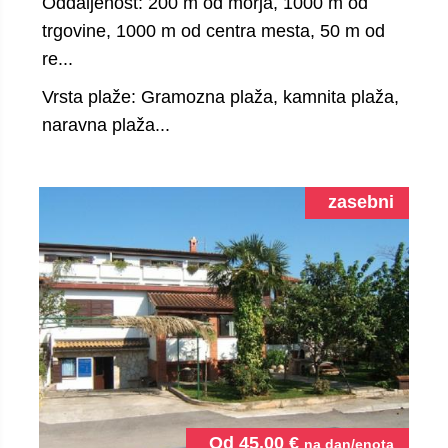
Oddaljenost: 200 m od morja, 1000 m od
trgovine, 1000 m od centra mesta, 50 m od
re...
Vrsta plaže: Gramozna plaža, kamnita plaža,
naravna plaža...
zasebni
Od
45.00
€
na dan/enota