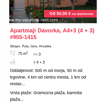
Od
50.00
€
na dan/enota
Apartmaji Davorka, A4+3 (4 + 3)
#955-1415
Stinjan, Pula, Istra, Hrvaška
2
75 m
3
4 + 3
Oddaljenost: 500 m od morja, 50 m od
trgovine, 4 km od centra mesta, 1 km od
restav...
Vrsta plaže: Gramozna plaža, kamnita
plaža...