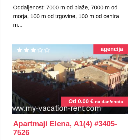
Oddaljenost: 7000 m od plaže, 7000 m od
morja, 100 m od trgovine, 100 m od centra
m...
agencija
Od
0.00
€
na dan/enota
Apartmaji Elena, A1(4)
#3405-
7526