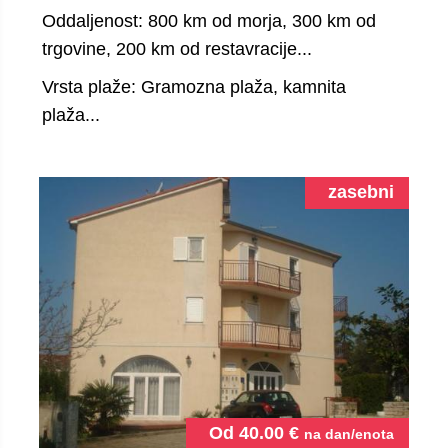
Oddaljenost: 800 km od morja, 300 km od
trgovine, 200 km od restavracije...
Vrsta plaže: Gramozna plaža, kamnita
plaža...
zasebni
Od
40.00
€
na dan/enota