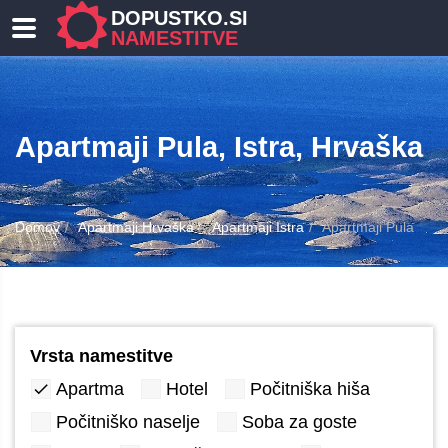
DOPUSTKO.SI
NAMESTITVE
Apartmaji Pula, Istra, Hrvaška
Domov
Apartmaji Hrvaška
Apartmaji Istra
Apartmaji Pula
Vrsta namestitve
Apartma
Hotel
Počitniška hiša
Počitniško naselje
Soba za goste