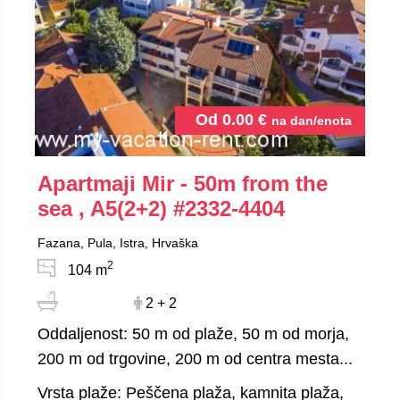
Od
0.00
€
na dan/enota
Apartmaji Mir - 50m from the
sea , A5(2+2)
#2332-4404
Fazana, Pula, Istra, Hrvaška
2
104 m
2 + 2
Oddaljenost: 50 m od plaže, 50 m od morja,
200 m od trgovine, 200 m od centra mesta...
Vrsta plaže: Peščena plaža, kamnita plaža,