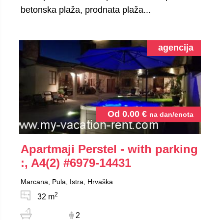
betonska plaža, prodnata plaža...
agencija
Od
0.00
€
na dan/enota
Apartmaji Perstel - with parking
:, A4(2)
#6979-14431
Marcana, Pula, Istra, Hrvaška
2
32 m
2