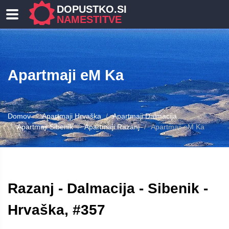
DOPUSTKO.SI
NAMESTITVE
Apartmaji eM Ka
Domov
Apartmaji Hrvaška
Apartmaji Dalmacija
Apartmaji Sibenik
Apartmaji Razanj
Apartmaji eM Ka
Razanj - Dalmacija - Sibenik -
Hrvaška, #357