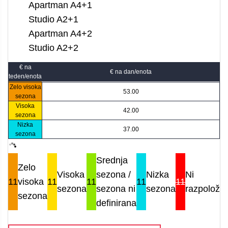
Apartman A4+1
Studio A2+1
Apartman A4+2
Studio A2+2
€ na
€ na dan/enota
teden/enota
Zelo visoka
53.00
sezona
Visoka
42.00
sezona
Nizka
37.00
sezona
Srednja
Zelo
Visoka
sezona /
Nizka
Ni
11
visoka
11
11
11
11
sezona
sezona ni
sezona
razpoložlji
sezona
definirana