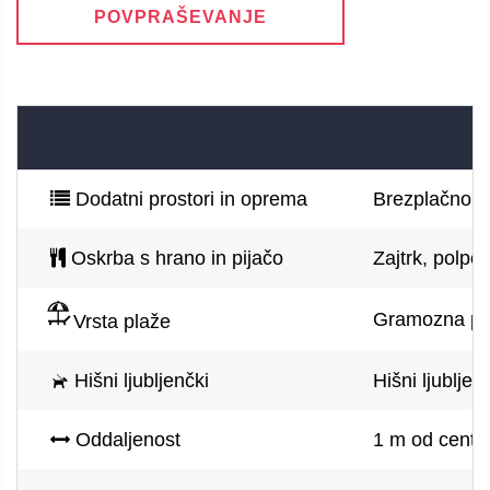
POVPRAŠEVANJE
Dodatni prostori in oprema
Brezplačno pa
Oskrba s hrano in pijačo
Zajtrk, polpe
Gramozna pla
Vrsta plaže
Hišni ljubljenčki
Hišni ljublje
Oddaljenost
1 m od centr