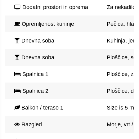
Dodatni prostori in oprema
Za nekadilce,
Opremljenost kuhinje
Pečica, hladi
Dnevna soba
Kuhinja, jed
Dnevna soba
Ploščice, sed
Spalnica 1
Ploščice, zak
Spalnica 2
Ploščice, dve
Balkon / teraso 1
Size is 5 m2
Razgled
Morje, vrt / z