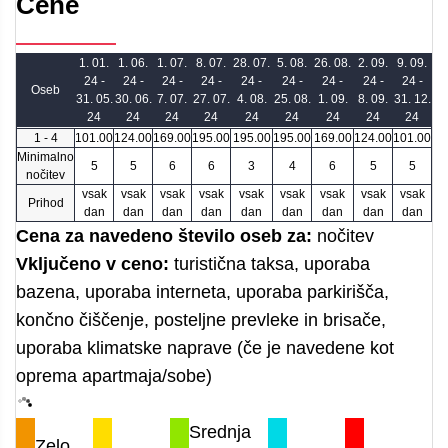
Cene
1. 01.
1. 06.
1. 07.
8. 07.
28. 07.
5. 08.
26. 08.
2. 09.
9. 09.
24 -
24 -
24 -
24 -
24 -
24 -
24 -
24 -
24 -
Oseb
31. 05.
30. 06.
7. 07.
27. 07.
4. 08.
25. 08.
1. 09.
8. 09.
31. 12.
24
24
24
24
24
24
24
24
24
1 - 4
101.00
124.00
169.00
195.00
195.00
195.00
169.00
124.00
101.00
Minimalno
5
5
6
6
3
4
6
5
5
nočitev
vsak
vsak
vsak
vsak
vsak
vsak
vsak
vsak
vsak
Prihod
dan
dan
dan
dan
dan
dan
dan
dan
dan
Cena za navedeno število oseb za:
nočitev
Vključeno v ceno:
turistična taksa, uporaba
bazena, uporaba interneta, uporaba parkirišča,
končno čiščenje, posteljne prevleke in brisače,
uporaba klimatske naprave (če je navedene kot
oprema apartmaja/sobe)
Srednja
Zelo