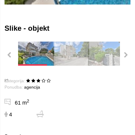
Slike - objekt
Kategorija:
Ponudba:
agencija
2
61 m
4