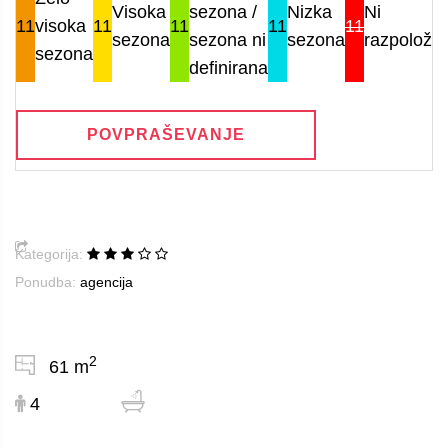
Visoka
sezona /
Nizka
Ni
11
visoka
11
11
11
11
sezona
sezona ni
sezona
razpoložlji
sezona
definirana
POVPRAŠEVANJE
Kategorija:
Ponudba:
agencija
2
61 m
4