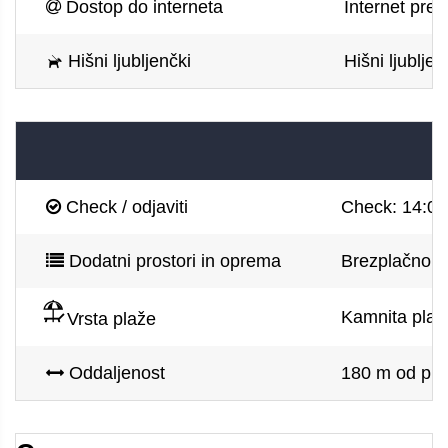
Dostop do interneta
Internet prek
Hišni ljubljenčki
Hišni ljubljen
Check / odjaviti
Check: 14:00,
Dodatni prostori in oprema
Brezplačno p
Kamnita plaž
Vrsta plaže
Oddaljenost
180 m od plaž