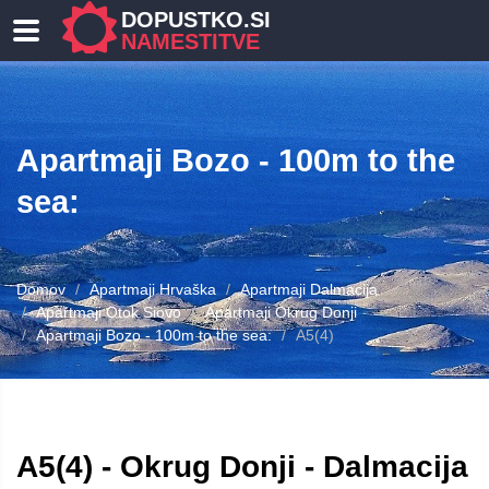
DOPUSTKO.SI
NAMESTITVE
Apartmaji Bozo - 100m to the
sea:
Domov
Apartmaji Hrvaška
Apartmaji Dalmacija
Apartmaji Otok Siovo
Apartmaji Okrug Donji
Apartmaji Bozo - 100m to the sea:
A5(4)
A5(4) - Okrug Donji - Dalmacija