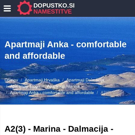
DOPUSTKO.SI
NAMESTITVE
Apartmaji Anka - comfortable
and affordable
Domov
Apartmaji Hrvaška
Apartmaji Dalmacija
Apartmaji Trogir
Apartmaji Marina
Apartmaji Anka - comfortable and affordable
A2(3)
A2(3) - Marina - Dalmacija -