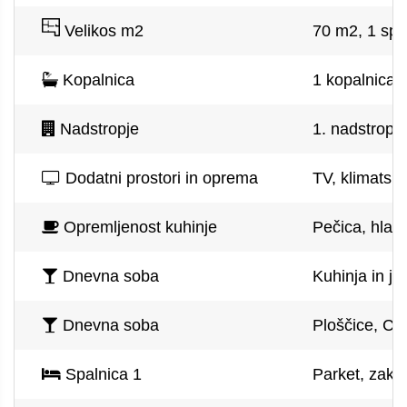
Velikos m2
70 m2, 1 spa
Kopalnica
1 kopalnica, 
Nadstropje
1. nadstropje
Dodatni prostori in oprema
TV, klimatska
Opremljenost kuhinje
Pečica, hladi
Dnevna soba
Kuhinja in je
Dnevna soba
Ploščice, CD 
Spalnica 1
Parket, zakon