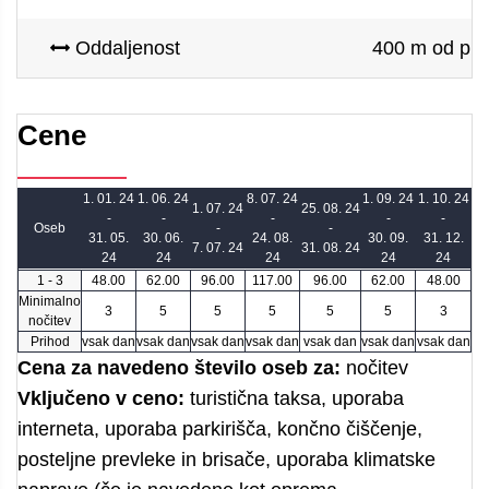
Oddaljenost
400 m od plaž
Cene
1. 01. 24
1. 06. 24
8. 07. 24
1. 09. 24
1. 10. 24
1. 07. 24
25. 08. 24
-
-
-
-
-
Oseb
-
-
31. 05.
30. 06.
24. 08.
30. 09.
31. 12.
7. 07. 24
31. 08. 24
24
24
24
24
24
1 - 3
48.00
62.00
96.00
117.00
96.00
62.00
48.00
Minimalno
3
5
5
5
5
5
3
nočitev
Prihod
vsak dan
vsak dan
vsak dan
vsak dan
vsak dan
vsak dan
vsak dan
Cena za navedeno število oseb za:
nočitev
Vključeno v ceno:
turistična taksa, uporaba
interneta, uporaba parkirišča, končno čiščenje,
posteljne prevleke in brisače, uporaba klimatske