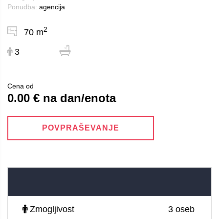
Ponudba:
agencija
2
70 m
3
Cena od
0.00 € na dan/enota
POVPRAŠEVANJE
Zmogljivost
3 oseb