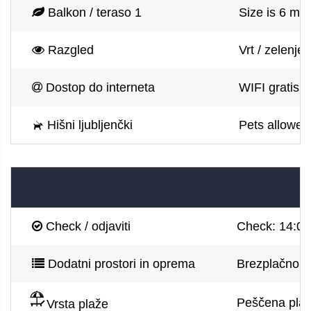
Balkon / teraso 1
Size is 6 m2,
Razgled
Vrt / zelenje
Dostop do interneta
WIFI gratis
Hišni ljubljenčki
Pets allowed
Check / odjaviti
Check: 14:00,
Dodatni prostori in oprema
Brezplačno pa
Peščena pla
Vrsta plaže