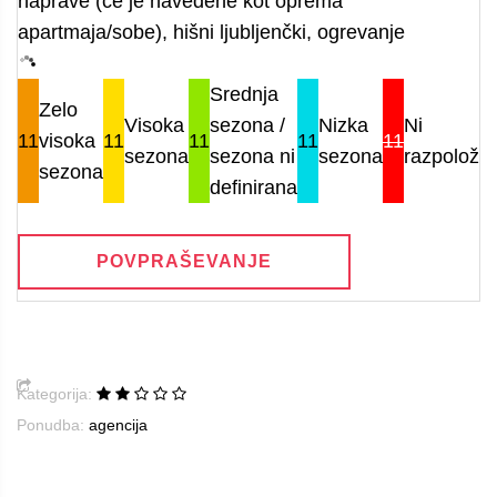
naprave (če je navedene kot oprema
apartmaja/sobe), hišni ljubljenčki, ogrevanje
Srednja
Zelo
Visoka
sezona /
Nizka
Ni
11
visoka
11
11
11
11
sezona
sezona ni
sezona
razpoložlji
sezona
definirana
POVPRAŠEVANJE
Kategorija:
Ponudba:
agencija