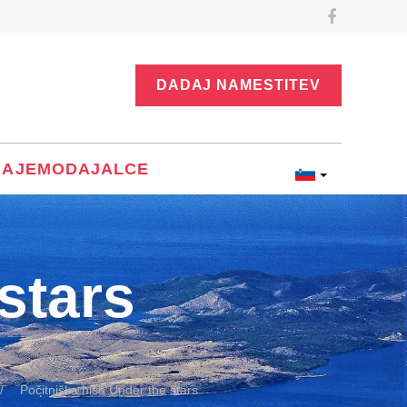
DADAJ NAMESTITEV
NAJEMODAJALCE
stars
Počitniška hiša Under the stars