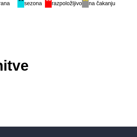
rana
sezona
razpoložljivo
na čakanju
itve