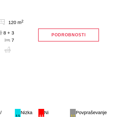
2
120 m
8 + 3
PODROBNOSTI
7
/
Nizka
Ni
Povpraševanje
11
11
11