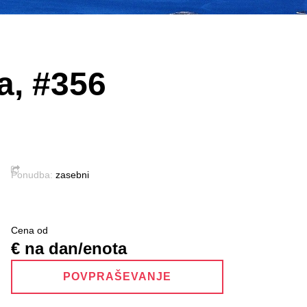
a, #356
Ponudba:
zasebni
Cena od
€ na dan/enota
POVPRAŠEVANJE