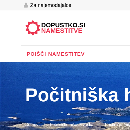
Za najemodajalce
DOPUSTKO.SI
NAMESTITVE
POIŠČI NAMESTITEV
Počitniška 
Domov
Počitniške hiše Hrvaška
Počitniške hi