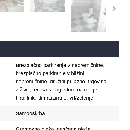
Brezplačno parkiranje v nepremičnine,
brezplačno parkiranje v bližini
nepremičnine, družini prijazno, trgovina
z živili, terasa s pogledom na morje,
hladilnik, klimatizirano, vrt/zelenje
Samooskrba
Gramozna plaža, peščena plaža,