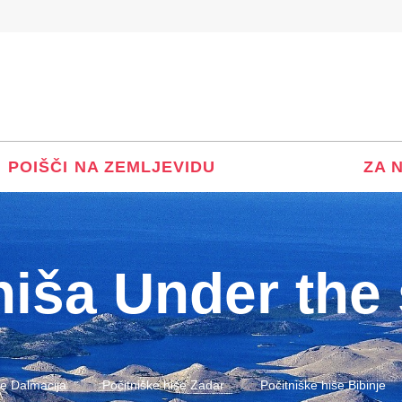
POIŠČI NA ZEMLJEVIDU
ZA 
hiša Under the 
še Dalmacija
Počitniške hiše Zadar
Počitniške hiše Bibinje