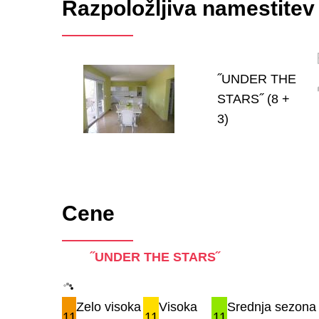
Razpoložljiva namestitev
˝UNDER THE
STARS˝ (8 +
3)
Cene
˝UNDER THE STARS˝
Zelo visoka
Visoka
Srednja sezona 
11
11
11