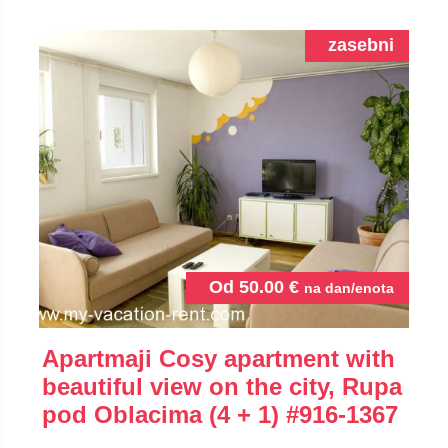
zasebni
Od
50.00
€
na dan/enota
Apartmaji Cosy apartment with
beautiful view on the city, Rupa
pod Oblacima (4 + 1)
#916-1367