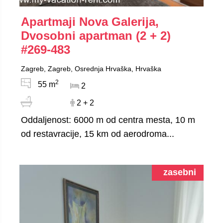
Apartmaji Nova Galerija,
Dvosobni apartman (2 + 2)
#269-483
Zagreb, Zagreb, Osrednja Hrvaška, Hrvaška
2
55 m
2
2 + 2
Oddaljenost: 6000 m od centra mesta, 10 m
od restavracije, 15 km od aerodroma...
zasebni