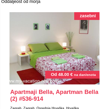
Oddaljeost od morja
zasebni
Od
48.00
€
na dan/enota
Apartmaji Bella, Apartman Bella
(2)
#536-914
Zagreb, Zagreb, Osrednja Hrvaška, Hrvaška