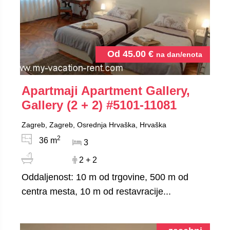
Od
45.00
€
na dan/enota
Apartmaji Apartment Gallery,
Gallery (2 + 2)
#5101-11081
Zagreb, Zagreb, Osrednja Hrvaška, Hrvaška
2
36 m
3
2 + 2
Oddaljenost: 10 m od trgovine, 500 m od
centra mesta, 10 m od restavracije...