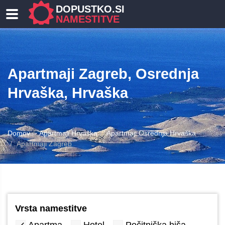
DOPUSTKO.SI
NAMESTITVE
Apartmaji Zagreb, Osrednja
Hrvaška, Hrvaška
Domov
Apartmaji Hrvaška
Apartmaji Osrednja Hrvaška
Apartmaji Zagreb
Vrsta namestitve