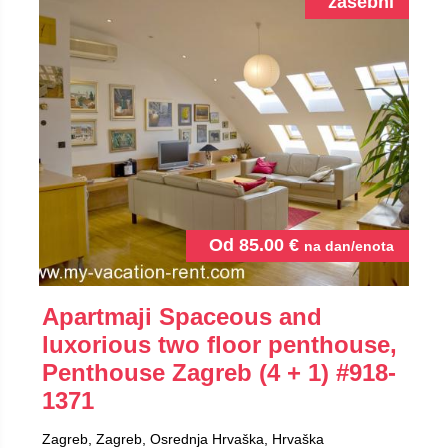
zasebni
Od
85.00
€
na dan/enota
Apartmaji Spaceous and
luxorious two floor penthouse,
Penthouse Zagreb (4 + 1)
#918-
1371
Zagreb, Zagreb, Osrednja Hrvaška, Hrvaška