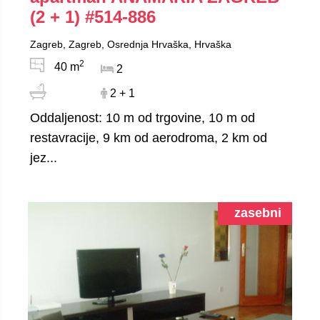
(2 + 1)
#514-886
Zagreb, Zagreb, Osrednja Hrvaška, Hrvaška
2
40 m
2
2 + 1
Oddaljenost: 10 m od trgovine, 10 m od
restavracije, 9 km od aerodroma, 2 km od
jez...
zasebni