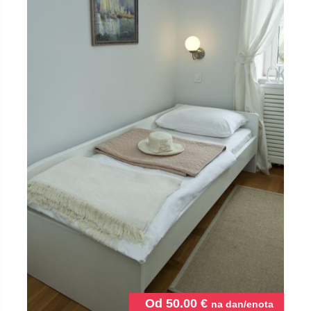
Od
50.00
€
na dan/enota