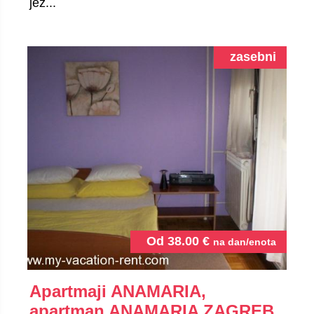
jez...
zasebni
Od
38.00
€
na dan/enota
Apartmaji ANAMARIA,
apartman ANAMARIA ZAGREB