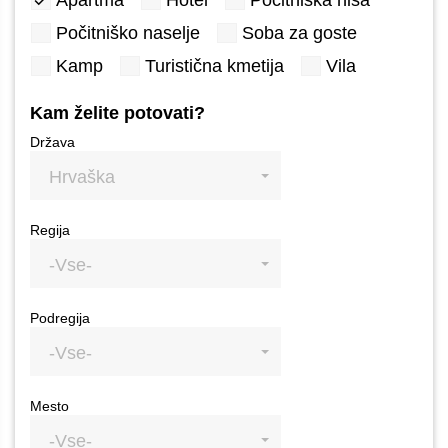
Apartma
Hotel
Počitniška hiša
Počitniško naselje
Soba za goste
Kamp
Turistična kmetija
Vila
Kam želite potovati?
Država
Hrvaška
Regija
-Vse-
Podregija
-Vse-
Mesto
-Vse-