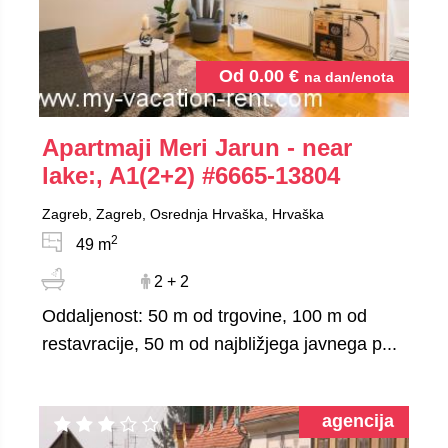
Od
0.00
€
na dan/enota
Apartmaji Meri Jarun - near
lake:, A1(2+2)
#6665-13804
Zagreb, Zagreb, Osrednja Hrvaška, Hrvaška
2
49 m
2 + 2
Oddaljenost: 50 m od trgovine, 100 m od
restavracije, 50 m od najbližjega javnega p...
agencija