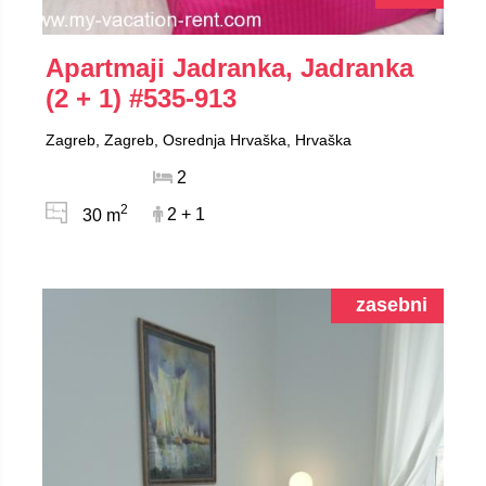
Apartmaji Jadranka, Jadranka
(2 + 1)
#535-913
Zagreb, Zagreb, Osrednja Hrvaška, Hrvaška
2
2
30 m
2 + 1
zasebni