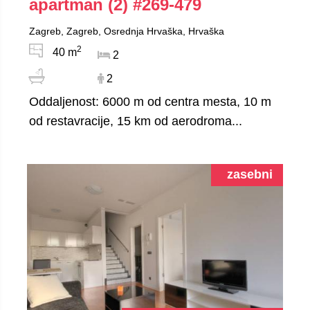
apartman (2)
#269-479
Zagreb, Zagreb, Osrednja Hrvaška, Hrvaška
2
40 m
2
2
Oddaljenost: 6000 m od centra mesta, 10 m
od restavracije, 15 km od aerodroma...
zasebni