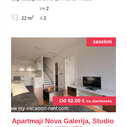
2
2
22 m
2
zasebni
Od
62.00
€
na dan/enota
Apartmaji Nova Galerija, Studio