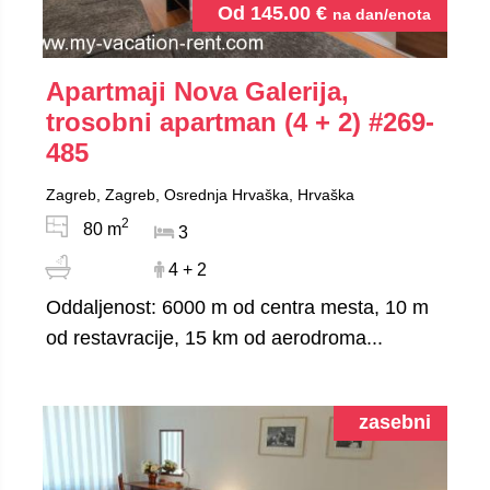
Od
145.00
€
na dan/enota
Apartmaji Nova Galerija,
trosobni apartman (4 + 2)
#269-
485
Zagreb, Zagreb, Osrednja Hrvaška, Hrvaška
2
80 m
3
4 + 2
Oddaljenost: 6000 m od centra mesta, 10 m
od restavracije, 15 km od aerodroma...
zasebni