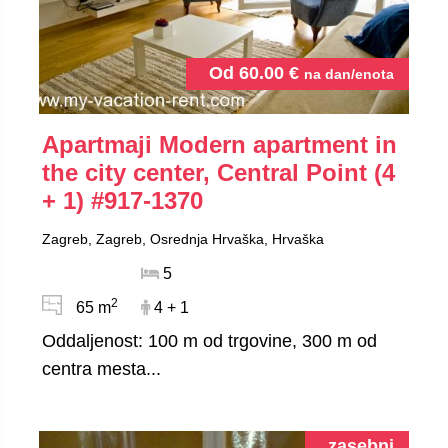
Od
60.00
€
na dan/enota
Apartmaji Modern apartment in
the city center, Central Point (4
+ 1)
#917-1370
Zagreb, Zagreb, Osrednja Hrvaška, Hrvaška
5
2
65 m
4 + 1
Oddaljenost: 100 m od trgovine, 300 m od
centra mesta...
zasebni