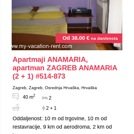
Od
38.00
€
na dan/enota
Apartmaji ANAMARIA,
apartman ZAGREB ANAMARIA
(2 + 1)
#514-873
Zagreb, Zagreb, Osrednja Hrvaška, Hrvaška
2
40 m
2
2 + 1
Oddaljenost: 10 m od trgovine, 10 m od
restavracije, 9 km od aerodroma, 2 km od