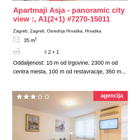
Apartmaji Asja - panoramic city
view :, A1(2+1)
#7270-15011
Zagreb, Zagreb, Osrednja Hrvaška, Hrvaška
2
35 m
2 + 1
Oddaljenost: 10 m od trgovine, 2300 m od
centra mesta, 100 m od restavracije, 350 m...
agencija