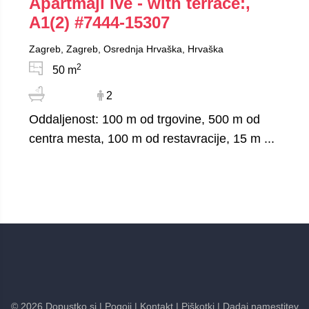
Apartmaji Ive - with terrace:,
A1(2)
#7444-15307
Zagreb, Zagreb, Osrednja Hrvaška, Hrvaška
2
50 m
2
Oddaljenost: 100 m od trgovine, 500 m od
centra mesta, 100 m od restavracije, 15 m ...
©
2026
Dopustko.si
| Pogoji
| Kontakt
| Piškotki
| Dadaj namestitev