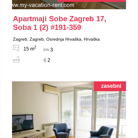
Apartmaji Sobe Zagreb 17,
Soba 1 (2)
#191-359
Zagreb, Zagreb, Osrednja Hrvaška, Hrvaška
2
15 m
3
2
zasebni