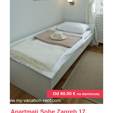
Od
60.00
€
na dan/enota
Apartmaji Sobe Zagreb 17,