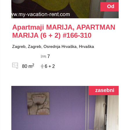
Od
Apartmaji MARIJA, APARTMAN
MARIJA (6 + 2)
#166-310
Zagreb, Zagreb, Osrednja Hrvaška, Hrvaška
7
2
80 m
6 + 2
zasebni