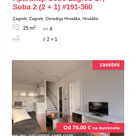
Soba 2 (2 + 1)
#191-360
Zagreb, Zagreb, Osrednja Hrvaška, Hrvaška
2
25 m
4
2 + 1
zasebni
Od
76.00
€
na dan/enota