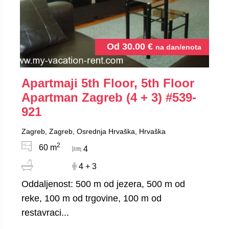
Od
30.00
€
na dan/enota
Apartmaji 5th Floor, 5th Floor
Apartman Zagreb (4 + 3)
#539-
921
Zagreb, Zagreb, Osrednja Hrvaška, Hrvaška
2
60 m
4
4 + 3
Oddaljenost: 500 m od jezera, 500 m od
reke, 100 m od trgovine, 100 m od
restavraci...