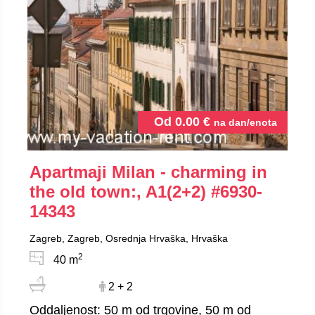
Od
0.00
€
na dan/enota
Apartmaji Milan - charming in
the old town:, A1(2+2)
#6930-
14343
Zagreb, Zagreb, Osrednja Hrvaška, Hrvaška
2
40 m
2 + 2
Oddaljenost: 50 m od trgovine, 50 m od