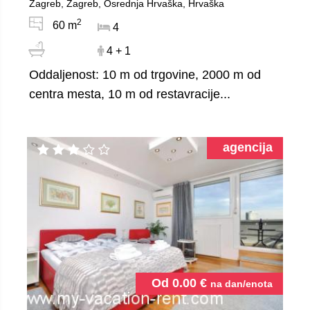
Zagreb, Zagreb, Osrednja Hrvaška, Hrvaška
2
60 m
4
4 + 1
Oddaljenost: 10 m od trgovine, 2000 m od
centra mesta, 10 m od restavracije...
agencija
Od
0.00
€
na dan/enota