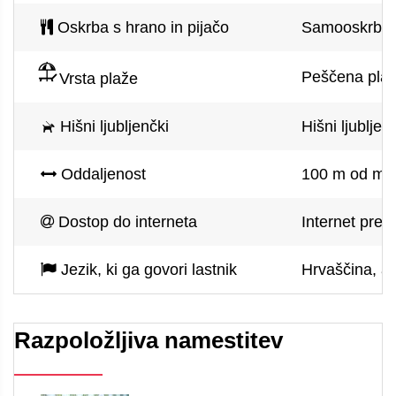
Oskrba s hrano in pijačo
Samooskrba
Peščena plaž
Vrsta plaže
Hišni ljubljenčki
Hišni ljubljen
Oddaljenost
100 m od mor
Dostop do interneta
Internet prek
Jezik, ki ga govori lastnik
Hrvaščina, an
Razpoložljiva namestitev