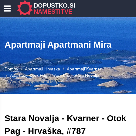
DOPUSTKO.SI
NAMESTITVE
Apartmaji Apartmani Mira
Domov
Apartmaji Hrvaška
Apartmaji Kvarner
Apartmaji Otok Pag
Apartmaji Stara Novalja
Apartmaji Apartmani Mira
Stara Novalja - Kvarner - Otok
Pag - Hrvaška, #787