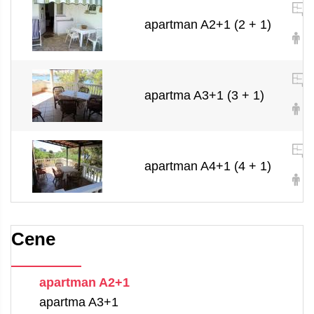
apartman A2+1 (2 + 1)
2 
apartma A3+1 (3 + 1)
3 
apartman A4+1 (4 + 1)
4 
Cene
apartman A2+1
apartma A3+1