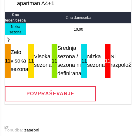
apartman A4+1
€ na
€ na dan/oseba
teden/oseba
Nizka
10.00
sezona
Srednja
Zelo
Visoka
sezona /
Nizka
Ni
11
visoka
11
11
11
11
sezona
sezona ni
sezona
razpoložlji
sezona
definirana
POVPRAŠEVANJE
Ponudba:
zasebni