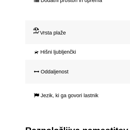
Dodatni prostori in oprema
Vrsta plaže
Hišni ljubljenčki
Oddaljenost
Jezik, ki ga govori lastnik