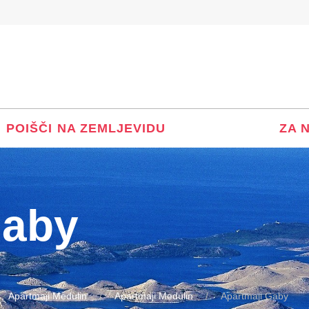
POIŠČI NA ZEMLJEVIDU
ZA 
Gaby
Apartmaji Medulin
Apartmaji Medulin
Apartmaji Gaby