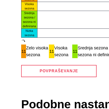
Visoka
sezona
Srednja
sezona /
sezona ni
definirana
Nizka
sezona
Zelo visoka
Visoka
Srednja sezona 
11
11
11
sezona
sezona
sezona ni defini
POVPRAŠEVANJE
Podobne nastan