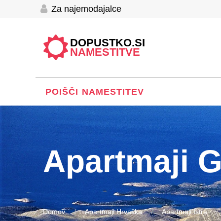
Za najemodajalce
DOPUSTKO.SI
NAMESTITVE
POIŠČI NAMESTITEV
Apartmaji 
Domov
Apartmaji Hrvaška
Apartmaji Istra