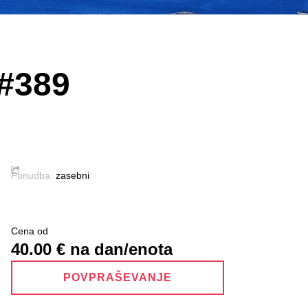
 #389
Ponudba:
zasebni
Cena od
40.00
€ na dan/enota
POVPRAŠEVANJE