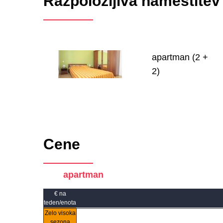
Razpoložljiva namestitev
apartman (2 +
2)
Cene
apartman
€ na
teden/enota
Zelo visoka
sezona