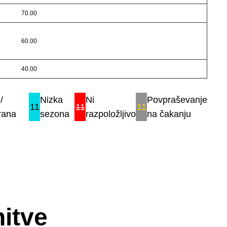
70.00
60.00
40.00
/
Nizka
Ni
Povpraševanje
11
11
11
rana
sezona
razpoložljivo
na čakanju
itve