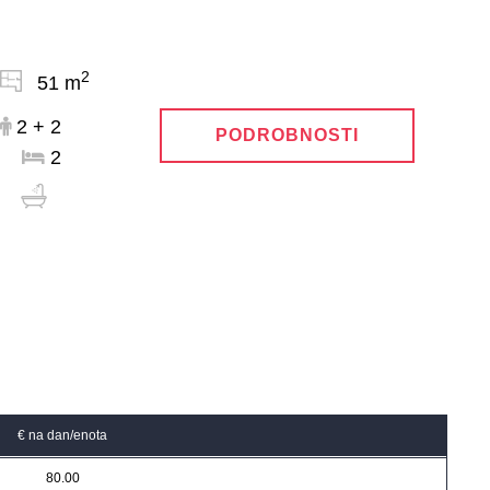
2
51 m
2 + 2
PODROBNOSTI
2
€ na dan/enota
80.00